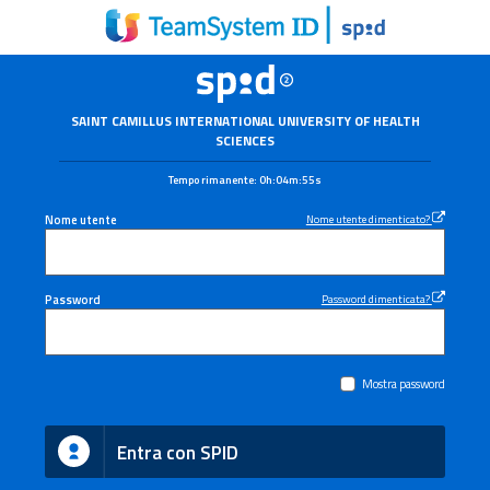
SAINT CAMILLUS INTERNATIONAL UNIVERSITY OF HEALTH
SCIENCES
Tempo rimanente:
0h:04m:55s
Nome utente
Nome utente dimenticato?
Password
Password dimenticata?
Mostra password
Entra con SPID